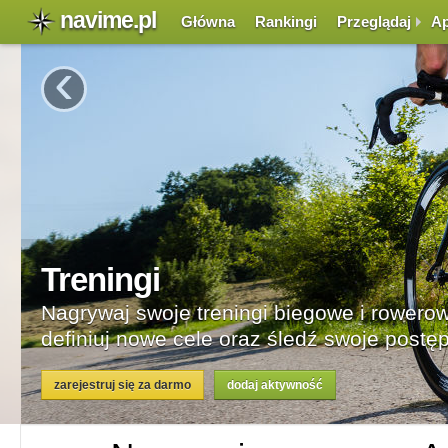
navime.pl
Główna
Rankingi
Przeglądaj
Ap
‹
Rywaliz
Rywalizuj z
wybranych d
zarejestruj się z