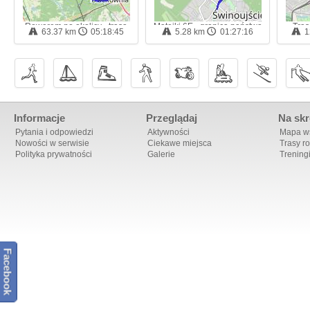
Rowerem po okolicy - trasa
Matejki 6E - granica państwa
Tras
63.37 km
05:18:45
5.28 km
01:27:16
1
rowerowa
w Świnoujściu - trasa marszu
11:27 
Informacje
Przeglądaj
Na skr
Pytania i odpowiedzi
Aktywności
Mapa ws
Nowości w serwisie
Ciekawe miejsca
Trasy r
Polityka prywatności
Galerie
Trening
Facebook