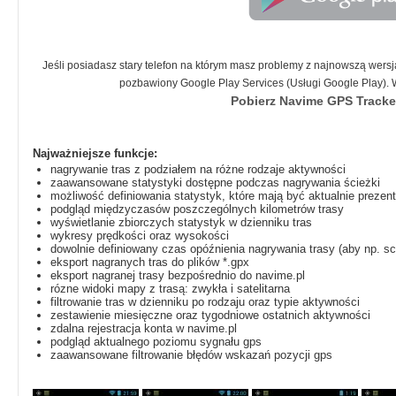
Jeśli posiadasz stary telefon na którym masz problemy z najnowszą wer
pozbawiony Google Play Services (Usługi Google Play). We
Pobierz Navime GPS Tracker
Najważniejsze funkcje:
nagrywanie tras z podziałem na różne rodzaje aktywności
zaawansowane statystyki dostępne podczas nagrywania ścieżki
możliwość definiowania statystyk, które mają być aktualnie preze
podgląd międzyczasów poszczególnych kilometrów trasy
wyświetlanie zbiorczych statystyk w dzienniku tras
wykresy prędkości oraz wysokości
dowolnie definiowany czas opóźnienia nagrywania trasy (aby np. sc
eksport nagranych tras do plików *.gpx
eksport nagranej trasy bezpośrednio do navime.pl
rózne widoki mapy z trasą: zwykła i satelitarna
filtrowanie tras w dzienniku po rodzaju oraz typie aktywności
zestawienie miesięczne oraz tygodniowe ostatnich aktywności
zdalna rejestracja konta w navime.pl
podgląd aktualnego poziomu sygnału gps
zaawansowane filtrowanie błędów wskazań pozycji gps