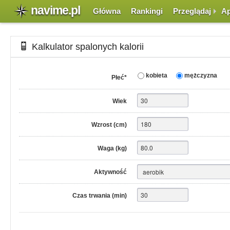
navime.pl
Główna
Rankingi
Przeglądaj
Ap
Kalkulator spalonych kalorii
Wynik działania kalkulatora spalonych kalorii ma charakter orientacyjny. 
kobieta
mężczyzna
Płeć
*
Wiek
Wzrost (cm)
Waga (kg)
Aktywność
Czas trwania (min)