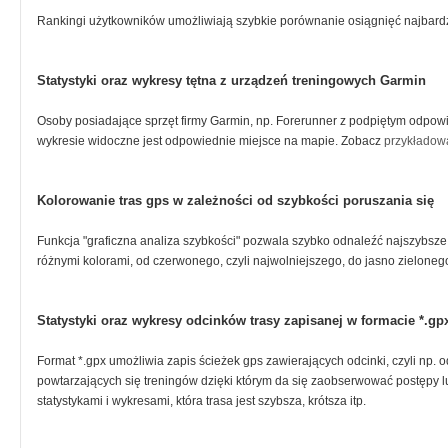
Rankingi użytkowników umożliwiają szybkie porównanie osiągnięć najbard
Statystyki oraz wykresy tętna z urządzeń treningowych Garmin
Osoby posiadające sprzęt firmy Garmin, np. Forerunner z podpiętym odpow
wykresie widoczne jest odpowiednie miejsce na mapie. Zobacz
przykładową
Kolorowanie tras gps w zależności od szybkości poruszania się
Funkcja "graficzna analiza szybkości" pozwala szybko odnaleźć najszybsze
różnymi kolorami, od czerwonego, czyli najwolniejszego, do jasno zieloneg
Statystyki oraz wykresy odcinków trasy zapisanej w formacie *.gp
Format *.gpx umożliwia zapis ścieżek gps zawierających odcinki, czyli np. o
powtarzających się treningów dzięki którym da się zaobserwować postępy lub
statystykami i wykresami, która trasa jest szybsza, krótsza itp.