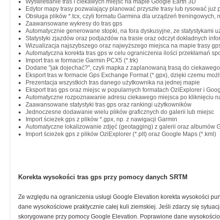
Wyświetlanie tras i ciekawych miejsc na mapie Google Earth 3D
Edytor mapy trasy pozwalający planować przyszłe trasy lub rysować już 
Obsługa plików *.tcx, czyli formatu Garmina dla urządzeń treningowych, 
Zaawansowane wykresy do tras gps
Automatycznie generowane stopki, na fora dyskusyjne, ze statystykami 
Statystyki zjazdów oraz podjazdów na trasie oraz odczyt dokładnych info
Wizualizacja najszybszego oraz najwyższego miejsca na mapie trasy gp
Automatyczna korekta tras gps w celu ograniczenia ilości przekłamań s
Import tras w formacie Garmin PCX5 (*.trk)
Dodane "jak dojechać?", czyli mapka z zaplanowaną trasą do ciekawego 
Eksport tras w formacie Gps Exchange Format (*.gpx), dzięki czemu możli
Prezentacja wszystkich tras danego użytkownika na jednej mapie
Eksport tras gps oraz miejsc w popularnych formatach OziExplorer i Goog
Automatyczne rozpoznawanie adresu ciekawego miejsca po kliknięciu n
Zaawansowane statystyki tras gps oraz rankingi użytkowników
Jednoczesne dodawanie wielu plików graficznych do galerii lub miejsc
Import ścieżek gps z plików *.gpx, np. z nawigacji Garmin
Automatyczne lokalizowanie zdjęć (geotagging) z galerii oraz albumów 
Import ścieżek gps z plików OziExplorer (*.plt) oraz Google Maps (*.kml)
Korekta wysokości tras gps przy pomocy danych SRTM
Ze względu na ograniczenia usługi Google Elevation korekta wysokości p
dane wysokościowe praktycznie całej kuli ziemskiej. Jeśli zdarzy się sytu
skorygowane przy pomocy Google Elevation. Poprawione dane wysokościow