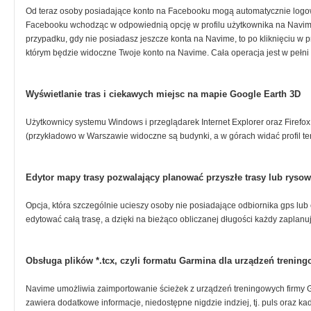
Od teraz osoby posiadające konto na Facebooku mogą automatycznie logow
Facebooku wchodząc w odpowiednią opcję w profilu użytkownika na Navim
przypadku, gdy nie posiadasz jeszcze konta na Navime, to po kliknięciu w 
którym będzie widoczne Twoje konto na Navime. Cała operacja jest w pełni 
Wyświetlanie tras i ciekawych miejsc na mapie Google Earth 3D
Użytkownicy systemu Windows i przeglądarek Internet Explorer oraz Firefo
(przykładowo w Warszawie widoczne są budynki, a w górach widać profil te
Edytor mapy trasy pozwalający planować przyszłe trasy lub rysow
Opcja, która szczególnie ucieszy osoby nie posiadające odbiornika gps lu
edytować całą trasę, a dzięki na bieżąco obliczanej długości każdy zaplanu
Obsługa plików *.tcx, czyli formatu Garmina dla urządzeń trenin
Navime umożliwia zaimportowanie ścieżek z urządzeń treningowych firmy Ga
zawiera dodatkowe informacje, niedostępne nigdzie indziej, tj. puls oraz k