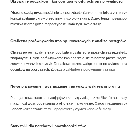
Ukrywanie początków i końców tras w celu ochrony prywatności
Dbasz o swoją prywatność i nie chcesz zdradzać swojego miejsca zamieszka
końcu) zostanie ukryty przed innymi użytkownikami. Dzięki temu możesz poch
mieszkasz oraz gdzie rozpoczynasz i kończysz swoje trasy.
Graficzna porównywarka tras np. rowerowych z analizą postępów
Chcesz porównać dwie trasy pod kątem dystansu, a może chcesz prześledz
znajomych? Dzięki porównywarce tras gps stało się to bardzo proste. Wysta
zaawansowanych statystyk. Dodatkowo przesuwając kursor po wykresie mas
odcinków na obu trasach. Zobacz
przykładowe porównanie tras gps
Nowe planowanie i wyznaczanie tras wraz z wykresami profilu
Planując nową trasę lub rysując już przebytą zyskujesz możliwość autom
masz możliwość podejrzenia profilu trasy na wykresie. Osoby niezarejestrow
Zobacz
wyznaczanie trasy i topograficzny wykres wysokości trasy
Statystyki dla narciarzy i snowboardzistów