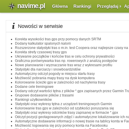
navime.pl
Główna
Rankingi
Przeglądaj
Ap
Nowości w serwisie
Korekta wysokości tras gps przy pomocy danych SRTM
Dodany kalkulator spalonych kalorii
Rozszerzone statystyki tras o m.in. test Coopera oraz najlepsze czasy n
Korekta strefy czasowej trasy gps
Ukrywanie początków i końców tras w celu ochrony prywatności
Graficzna porównywarka tras np. rowerowych z analizą postępów
Nowe planowanie i wyznaczanie tras wraz z wykresami profilu
Statystyki dla narciarzy i snowboardzistów
Automatyczny odczyt pogody w miejscu startu trasy
Możliwość pobrania mapy trasy na dysk komputera
Kolorowanie ścieżki gps w zależności od nachylenia trasy
Dodane cele treningowe
Dodany odczyt wartości tętna z plików *.gpx zapisanych przez Garmin T
Grupowe dodawanie plików z trasami
Rankingi użytkowników
Statystyki oraz wykresy tętna z urządzeń treningowych Garmin
Kolorowanie tras gps w zależności od szybkości poruszania się
Statystyki oraz wykresy odcinków trasy zapisanej w formacie *.gpx
Odczyt pozycji geotagowanych zdjęć i automatyczne lokalizowanie ich n
Automatyczne dodawanie informacji o nowej trasie na tablicy konta w F
Możliwość logowania się przy pomocy konta na Facebooku