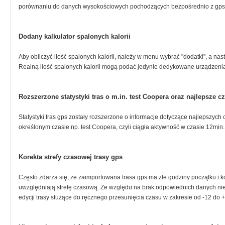
porównaniu do danych wysokościowych pochodzących bezpośrednio z gps
Dodany kalkulator spalonych kalorii
Aby obliczyć ilość spalonych kalorii, należy w menu wybrać "dodatki", a nast
Realną ilość spalonych kalorii mogą podać jedynie dedykowane urządzeni
Rozszerzone statystyki tras o m.in. test Coopera oraz najlepsze 
Statystyki tras gps zostały rozszerzone o informacje dotyczące najlepszy
określonym czasie np. test Coopera, czyli ciągła aktywność w czasie 12min.
Korekta strefy czasowej trasy gps
Często zdarza się, że zaimportowana trasa gps ma złe godziny początku i k
uwzględniają strefę czasową. Ze względu na brak odpowiednich danych ni
edycji trasy służące do ręcznego przesunięcia czasu w zakresie od -12 do 