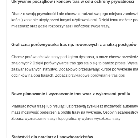
Ukrywanie początków i końców tras w celu ochrony prywatności
Dbasz o swoją prywatność i nie chcesz zdradzać swojego miejsca zamieszka
końcu) zostanie ukryty przed innymi użytkownikami. Dzięki temu możesz poch
mieszkasz oraz gdzie rozpoczynasz i kończysz swoje trasy.
Graficzna porównywarka tras np. rowerowych z analizą postępów
Chcesz porównać dwie trasy pod kątem dystansu, a może chcesz prześledz
znajomych? Dzięki porównywarce tras gps stało się to bardzo proste. Wysta
zaawansowanych statystyk. Dodatkowo przesuwając kursor po wykresie mas
odcinków na obu trasach. Zobacz
przykładowe porównanie tras gps
Nowe planowanie i wyznaczanie tras wraz z wykresami profilu
Planując nową trasę lub rysując już przebytą zyskujesz możliwość autom
masz możliwość podejrzenia profilu trasy na wykresie. Osoby niezarejestrow
Zobacz
wyznaczanie trasy i topograficzny wykres wysokości trasy
Statystyki dla narciarzy i snowboardzistów