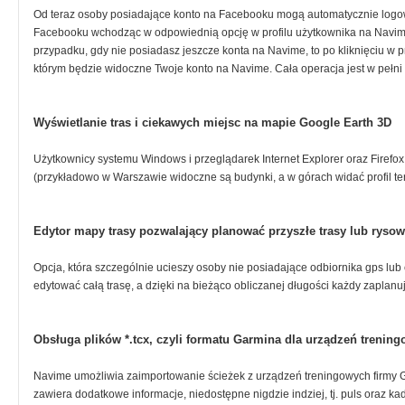
Od teraz osoby posiadające konto na Facebooku mogą automatycznie logow
Facebooku wchodząc w odpowiednią opcję w profilu użytkownika na Navim
przypadku, gdy nie posiadasz jeszcze konta na Navime, to po kliknięciu w 
którym będzie widoczne Twoje konto na Navime. Cała operacja jest w pełni 
Wyświetlanie tras i ciekawych miejsc na mapie Google Earth 3D
Użytkownicy systemu Windows i przeglądarek Internet Explorer oraz Firefo
(przykładowo w Warszawie widoczne są budynki, a w górach widać profil te
Edytor mapy trasy pozwalający planować przyszłe trasy lub rysow
Opcja, która szczególnie ucieszy osoby nie posiadające odbiornika gps lu
edytować całą trasę, a dzięki na bieżąco obliczanej długości każdy zaplanu
Obsługa plików *.tcx, czyli formatu Garmina dla urządzeń trenin
Navime umożliwia zaimportowanie ścieżek z urządzeń treningowych firmy Ga
zawiera dodatkowe informacje, niedostępne nigdzie indziej, tj. puls oraz k