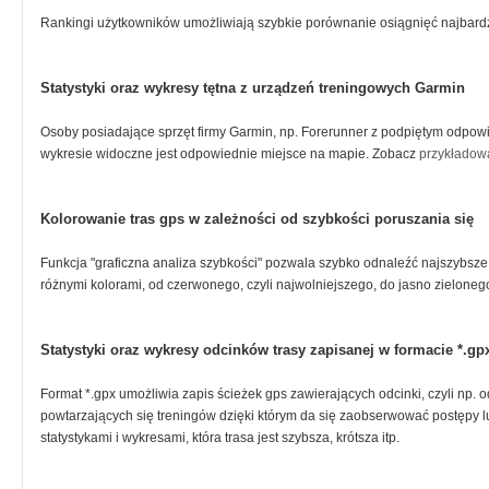
Rankingi użytkowników umożliwiają szybkie porównanie osiągnięć najbard
Statystyki oraz wykresy tętna z urządzeń treningowych Garmin
Osoby posiadające sprzęt firmy Garmin, np. Forerunner z podpiętym odpow
wykresie widoczne jest odpowiednie miejsce na mapie. Zobacz
przykładową
Kolorowanie tras gps w zależności od szybkości poruszania się
Funkcja "graficzna analiza szybkości" pozwala szybko odnaleźć najszybsze
różnymi kolorami, od czerwonego, czyli najwolniejszego, do jasno zieloneg
Statystyki oraz wykresy odcinków trasy zapisanej w formacie *.gp
Format *.gpx umożliwia zapis ścieżek gps zawierających odcinki, czyli np. o
powtarzających się treningów dzięki którym da się zaobserwować postępy lub
statystykami i wykresami, która trasa jest szybsza, krótsza itp.