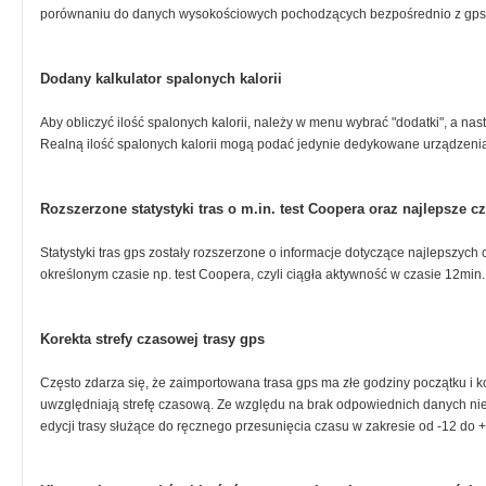
porównaniu do danych wysokościowych pochodzących bezpośrednio z gps
Dodany kalkulator spalonych kalorii
Aby obliczyć ilość spalonych kalorii, należy w menu wybrać "dodatki", a nast
Realną ilość spalonych kalorii mogą podać jedynie dedykowane urządzeni
Rozszerzone statystyki tras o m.in. test Coopera oraz najlepsze 
Statystyki tras gps zostały rozszerzone o informacje dotyczące najlepszy
określonym czasie np. test Coopera, czyli ciągła aktywność w czasie 12min.
Korekta strefy czasowej trasy gps
Często zdarza się, że zaimportowana trasa gps ma złe godziny początku i k
uwzględniają strefę czasową. Ze względu na brak odpowiednich danych ni
edycji trasy służące do ręcznego przesunięcia czasu w zakresie od -12 do 