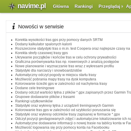
navime.pl
Główna
Rankingi
Przeglądaj
Ap
Nowości w serwisie
Korekta wysokości tras gps przy pomocy danych SRTM
Dodany kalkulator spalonych kalorii
Rozszerzone statystyki tras o m.in. test Coopera oraz najlepsze czasy n
Korekta strefy czasowej trasy gps
Ukrywanie początków i końców tras w celu ochrony prywatności
Graficzna porównywarka tras np. rowerowych z analizą postępów
Nowe planowanie i wyznaczanie tras wraz z wykresami profilu
Statystyki dla narciarzy i snowboardzistów
Automatyczny odczyt pogody w miejscu startu trasy
Możliwość pobrania mapy trasy na dysk komputera
Kolorowanie ścieżki gps w zależności od nachylenia trasy
Dodane cele treningowe
Dodany odczyt wartości tętna z plików *.gpx zapisanych przez Garmin T
Grupowe dodawanie plików z trasami
Rankingi użytkowników
Statystyki oraz wykresy tętna z urządzeń treningowych Garmin
Kolorowanie tras gps w zależności od szybkości poruszania się
Statystyki oraz wykresy odcinków trasy zapisanej w formacie *.gpx
Odczyt pozycji geotagowanych zdjęć i automatyczne lokalizowanie ich n
Automatyczne dodawanie informacji o nowej trasie na tablicy konta w F
Możliwość logowania się przy pomocy konta na Facebooku