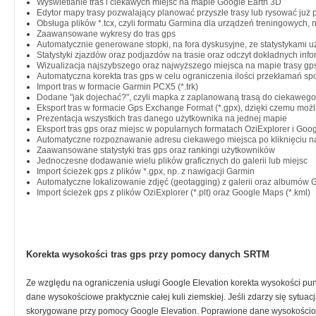
Wyświetlanie tras i ciekawych miejsc na mapie Google Earth 3D
Edytor mapy trasy pozwalający planować przyszłe trasy lub rysować już 
Obsługa plików *.tcx, czyli formatu Garmina dla urządzeń treningowych, 
Zaawansowane wykresy do tras gps
Automatycznie generowane stopki, na fora dyskusyjne, ze statystykami 
Statystyki zjazdów oraz podjazdów na trasie oraz odczyt dokładnych info
Wizualizacja najszybszego oraz najwyższego miejsca na mapie trasy gp
Automatyczna korekta tras gps w celu ograniczenia ilości przekłamań s
Import tras w formacie Garmin PCX5 (*.trk)
Dodane "jak dojechać?", czyli mapka z zaplanowaną trasą do ciekawego 
Eksport tras w formacie Gps Exchange Format (*.gpx), dzięki czemu możli
Prezentacja wszystkich tras danego użytkownika na jednej mapie
Eksport tras gps oraz miejsc w popularnych formatach OziExplorer i Goog
Automatyczne rozpoznawanie adresu ciekawego miejsca po kliknięciu n
Zaawansowane statystyki tras gps oraz rankingi użytkowników
Jednoczesne dodawanie wielu plików graficznych do galerii lub miejsc
Import ścieżek gps z plików *.gpx, np. z nawigacji Garmin
Automatyczne lokalizowanie zdjęć (geotagging) z galerii oraz albumów 
Import ścieżek gps z plików OziExplorer (*.plt) oraz Google Maps (*.kml)
Korekta wysokości tras gps przy pomocy danych SRTM
Ze względu na ograniczenia usługi Google Elevation korekta wysokości p
dane wysokościowe praktycznie całej kuli ziemskiej. Jeśli zdarzy się sytu
skorygowane przy pomocy Google Elevation. Poprawione dane wysokościow