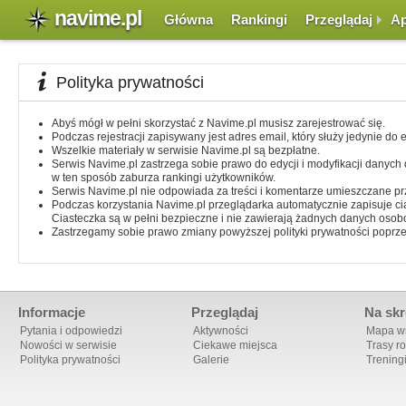
navime.pl
Główna
Rankingi
Przeglądaj
Ap
Polityka prywatności
Abyś mógł w pełni skorzystać z Navime.pl musisz zarejestrować się.
Podczas rejestracji zapisywany jest adres email, który służy jedynie do
Wszelkie materiały w serwisie Navime.pl są bezpłatne.
Serwis Navime.pl zastrzega sobie prawo do edycji i modyfikacji danych
w ten sposób zaburza rankingi użytkowników.
Serwis Navime.pl nie odpowiada za treści i komentarze umieszczane p
Podczas korzystania Navime.pl przeglądarka automatycznie zapisuje c
Ciasteczka są w pełni bezpieczne i nie zawierają żadnych danych oso
Zastrzegamy sobie prawo zmiany powyższej polityki prywatności poprzez 
Informacje
Przeglądaj
Na skr
Pytania i odpowiedzi
Aktywności
Mapa ws
Nowości w serwisie
Ciekawe miejsca
Trasy r
Polityka prywatności
Galerie
Trening