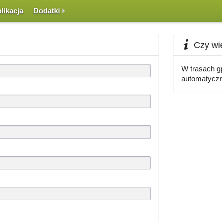
likacja
Dodatki
Czy wie
W trasach gp
automatyczn