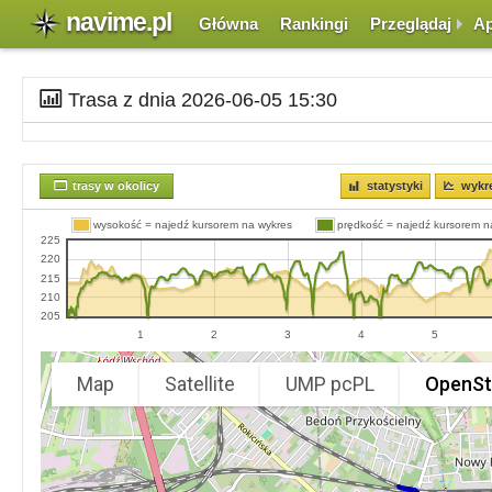
navime.pl
Główna
Rankingi
Przeglądaj
Ap
Trasa z dnia 2026-06-05 15:30
trasy w okolicy
statystyki
wykr
wysokość = najedź kursorem na wykres
prędkość = najedź kursorem n
225
220
215
210
205
1
2
3
4
5
Map
Satellite
UMP pcPL
OpenSt