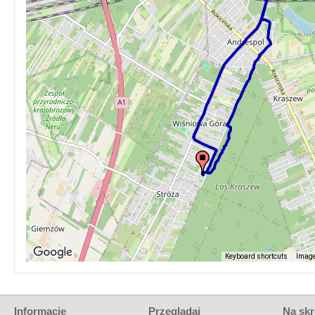
Keyboard shortcuts
Image
Informacje
Przeglądaj
Na skr