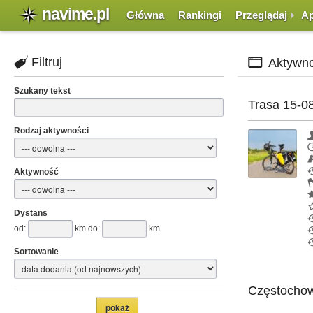
navime.pl
Główna
Rankingi
Przeglądaj
Ap
Filtruj
Aktywno
Szukany tekst
Trasa 15-08
Rodzaj aktywności
Aktywność
Dystans
od:
km do:
km
Sortowanie
Częstochowa