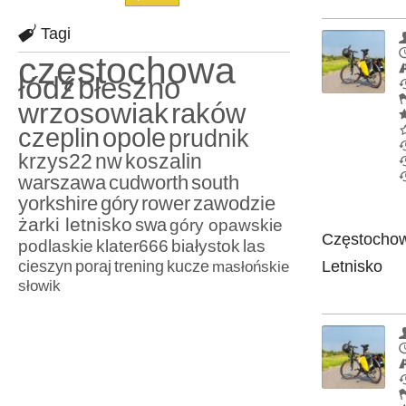
Tagi
częstochowa
łódź
błeszno
wrzosowiak
raków
czeplin
opole
prudnik
krzys22
nw
koszalin
warszawa
cudworth
south
yorkshire
góry
rower
zawodzie
żarki letnisko
swa
góry opawskie
Częstochowa
podlaskie
klater666
białystok
las
cieszyn
poraj
trening
kucze
masłońskie
Letnisko
słowik