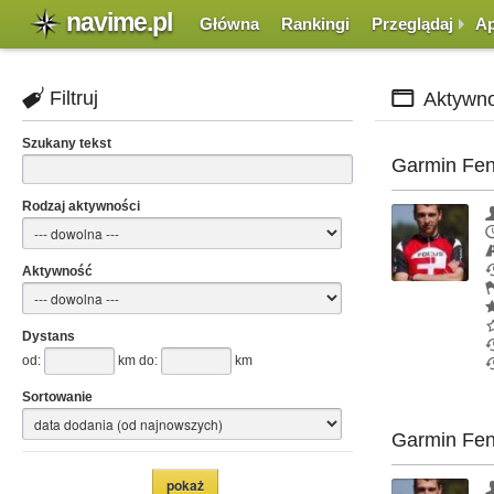
navime.pl
Główna
Rankingi
Przeglądaj
Ap
Filtruj
Aktywno
Szukany tekst
Garmin Feni
Rodzaj aktywności
Aktywność
Dystans
od:
km do:
km
Sortowanie
Garmin Feni