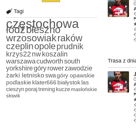
Tagi
częstochowa
łódź
błeszno
wrzosowiak
raków
czeplin
opole
prudnik
krzys22
nw
koszalin
warszawa
cudworth
south
Trasa z dni
yorkshire
góry
rower
zawodzie
żarki letnisko
swa
góry opawskie
podlaskie
klater666
białystok
las
cieszyn
poraj
trening
kucze
masłońskie
słowik